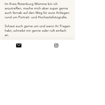
Im Kreis Rotenburg Wümme bin ich
anzutreffen, mache mich aber super gerne
auch fernab auf den Weg für eure Anliegen
rund um Portrait- und Hochzeitsfotografie.
Schaut euch gerne um und wenn ihr Fragen
habt, schreibt mir gerne oder ruft einfach
an.
Liebe Grüße
Neele
Neele Schedler
Portrait und
Hochzeitsfotografin